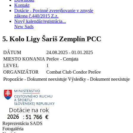
Kontakt
Dotácie - Povinné zverejňovanie v zmysle
zákona č.440/2015 Z.z.
Nový kalendár/registrácia...
New Sads
5. Kolo Ligy Šariš Zemplín PCC
DÁTUM
24.08.2025 - 01.01.2025
MIESTO KONANIA
Prešov - Cemjata
LEVEL
1
ORGANIZÁTOR
Combat Club Condor Prešov
Propozície -
Dokument neexistuje
Výsledky -
Dokument neexistuje
Reprezentácia SADS
Fotogaléria