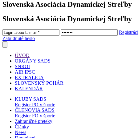
Slovenská Asociácia Dynamickej Streľby
Slovenská Asociácia Dynamickej Streľby
Registrác
Zabudnuté heslo
ÚVOD
ORGÁNY SADS
SNROI
AIR IPSC
EXTRALIGA
SLOVENSKÝ POHÁR
KALENDÁR
KLUBY SADS
Register PO v športe
ČLENOVIA SADS
Register FO v športe
Zahraničné preteky
Články
News
Download