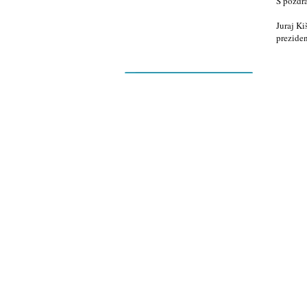
S pozdr
zákona č.440/2015 Z.z.
Juraj Ki
prezide
Nový kalendár/registrácia...
New Sads