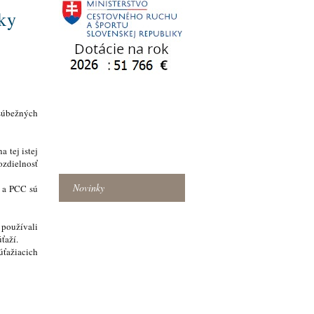
ky
súbežných
Reprezentácia SADS
 tej istej
Fotogaléria
ozdielnosť
Novinky
G a PCC sú
 používali
ťaží.
úťažiacich