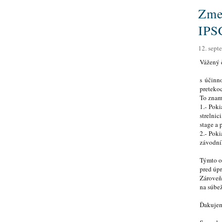
Zme
KLUBY SADS
Register PO v športe
IPS
ČLENOVIA SADS
12. sept
Register FO v športe
Vážený 
s účinn
Zahraničné preteky
preteko
To znam
Články
1.- Poki
strelni
stage a 
News
2.- Poki
závodní
Download
Týmto o
pred úpr
Zároveň
Kontakt
na súbe
Ďakujem
Dotácie - Povinné
zverejňovanie v zmysle