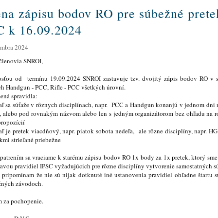
na zápisu bodov RO pre súbežné prete
C k 16.09.2024
embra 2024
členovia SNROI,
osťou od termínu 19.09.2024 SNROI zastavuje tzv. dvojitý zápis bodov RO v 
ch Handgun - PCC, Rifle - PCC všetkých úrovní.
ená spravidla:
aľ sa súťaže v rôznych disciplínach, napr. PCC a Handgun konanjú v jednom dni na
ci, alebo pod rovnakým názvom alebo len s jedným organizátorom bez ohľadu na r
propozícií
aľ je pretek viacdňový, napr. piatok sobota nedeľa, ale rôzne disciplíny, napr. H
kmi strieľané priebežne
patrením sa vraciame k starému zápisu bodov RO 1x body za 1x pretek, ktorý sme
avou pravidiel IPSC vyžadujúcich pre rôzne disciplíny vytvorenie samostatných sú
 pripomínam že nie sú nijak dotknuté iné ustanovenia pravidiel ohľadne štartu s
žných závodoch.
 za pochopenie.