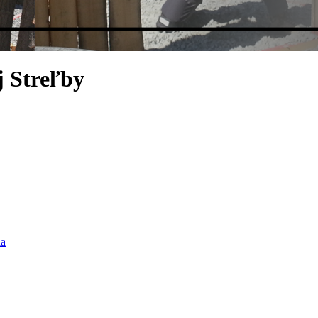
j Streľby
ia