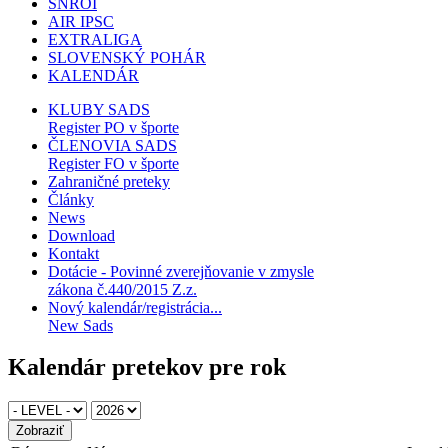
SNROI
AIR IPSC
EXTRALIGA
SLOVENSKÝ POHÁR
KALENDÁR
KLUBY SADS
Register PO v športe
ČLENOVIA SADS
Register FO v športe
Zahraničné preteky
Články
News
Download
Kontakt
Dotácie - Povinné zverejňovanie v zmysle
zákona č.440/2015 Z.z.
Nový kalendár/registrácia...
New Sads
Kalendár pretekov pre rok