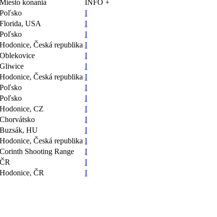
Miesto konania
INFO
+
Poľsko
I
Florida, USA
I
Poľsko
I
Hodonice, Česká republika
I
Oblekovice
I
Gliwice
I
Hodonice, Česká republika
I
Poľsko
I
Poľsko
I
Hodonice, CZ
I
Chorvátsko
I
Buzsák, HU
I
Hodonice, Česká republika
I
Corinth Shooting Range
I
ČR
I
Hodonice, ČR
I