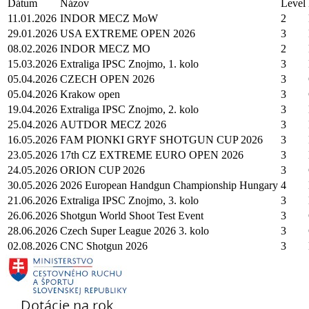
Dátum
Názov
Level
11.01.2026
INDOR MECZ MoW
2
29.01.2026
USA EXTREME OPEN 2026
3
08.02.2026
INDOR MECZ MO
2
15.03.2026
Extraliga IPSC Znojmo, 1. kolo
3
05.04.2026
CZECH OPEN 2026
3
05.04.2026
Krakow open
3
19.04.2026
Extraliga IPSC Znojmo, 2. kolo
3
25.04.2026
AUTDOR MECZ 2026
3
16.05.2026
FAM PIONKI GRYF SHOTGUN CUP 2026
3
23.05.2026
17th CZ EXTREME EURO OPEN 2026
3
24.05.2026
ORION CUP 2026
3
30.05.2026
2026 European Handgun Championship Hungary
4
21.06.2026
Extraliga IPSC Znojmo, 3. kolo
3
26.06.2026
Shotgun World Shoot Test Event
3
28.06.2026
Czech Super League 2026 3. kolo
3
02.08.2026
CNC Shotgun 2026
3