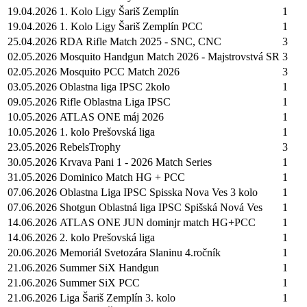
19.04.2026
1. Kolo Ligy Šariš Zemplín
1
19.04.2026
1. Kolo Ligy Šariš Zemplín PCC
1
25.04.2026
RDA Rifle Match 2025 - SNC, CNC
3
02.05.2026
Mosquito Handgun Match 2026 - Majstrovstvá SR
3
02.05.2026
Mosquito PCC Match 2026
3
03.05.2026
Oblastna liga IPSC 2kolo
1
09.05.2026
Rifle Oblastna Liga IPSC
1
10.05.2026
ATLAS ONE máj 2026
1
10.05.2026
1. kolo Prešovská liga
1
23.05.2026
RebelsTrophy
3
30.05.2026
Krvava Pani 1 - 2026 Match Series
1
31.05.2026
Dominico Match HG + PCC
1
07.06.2026
Oblastna Liga IPSC Spisska Nova Ves 3 kolo
1
07.06.2026
Shotgun Oblastná liga IPSC Spišská Nová Ves
1
14.06.2026
ATLAS ONE JUN dominjr match HG+PCC
1
14.06.2026
2. kolo Prešovská liga
1
20.06.2026
Memoriál Svetozára Slaninu 4.ročník
1
21.06.2026
Summer SiX Handgun
1
21.06.2026
Summer SiX PCC
1
21.06.2026
Liga Šariš Zemplín 3. kolo
1