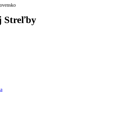
j Streľby
ia