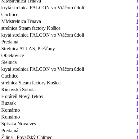
MMstrelnica Trnava
I
krytá strelnica FALCON vo Vtáčom údolí
I
Cachtice
I
MMstrelnica Trnava
I
strelnica Steam factory Košice
I
krytá strelnica FALCON vo Vtáčom údolí
I
Predajná
I
Strelnica ATLAS, Piešťany
I
Oblekovice
I
Sielnica
I
krytá strelnica FALCON vo Vtáčom údolí
I
Cachtice
I
strelnica Steam factory Košice
I
Rimavská Sobota
I
Horáreň Nový Tekov
I
Buzsak
I
Komárno
I
Komárno
I
Spisska Nova ves
I
Predajná
I
Žilina - Považský Chlmec
I