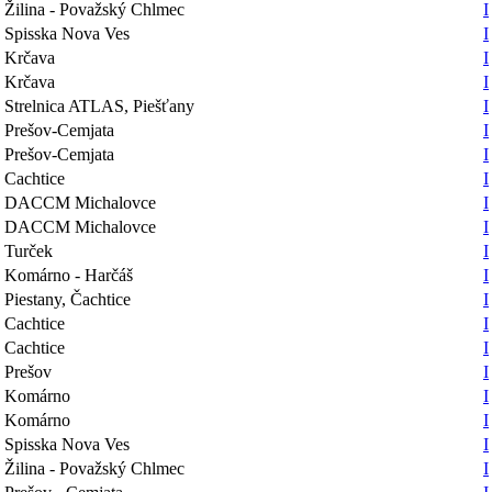
Žilina - Považský Chlmec
I
Spisska Nova Ves
I
Krčava
I
Krčava
I
Strelnica ATLAS, Piešťany
I
Prešov-Cemjata
I
Prešov-Cemjata
I
Cachtice
I
DACCM Michalovce
I
DACCM Michalovce
I
Turček
I
Komárno - Harčáš
I
Piestany, Čachtice
I
Cachtice
I
Cachtice
I
Prešov
I
Komárno
I
Komárno
I
Spisska Nova Ves
I
Žilina - Považský Chlmec
I