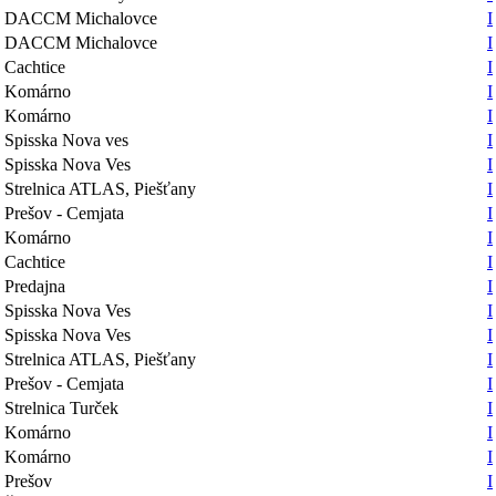
DACCM Michalovce
I
DACCM Michalovce
I
Cachtice
I
Komárno
I
Komárno
I
Spisska Nova ves
I
Spisska Nova Ves
I
Strelnica ATLAS, Piešťany
I
Prešov - Cemjata
I
Komárno
I
Cachtice
I
Predajna
I
Spisska Nova Ves
I
Spisska Nova Ves
I
Strelnica ATLAS, Piešťany
I
Prešov - Cemjata
I
Strelnica Turček
I
Komárno
I
Komárno
I
Prešov
I