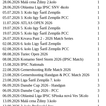
28.06.2026
Malá cena Žiliny 2.kolo
1
28.06.2026
Oblastna Liga IPSC SNV 4kolo
1
05.07.2026
3. Kolo ligy Šariš Zemplín
1
05.07.2026
3. Kolo ligy Šariš Zemplín PCC
1
11.07.2026
ATLAS OPEN 2026
3
19.07.2026
5. Kolo ligy Šariš Zemplín
1
19.07.2026
5. Kolo ligy Šariš Zemplín PCC
1
26.07.2026
Krvava Pani 2 - 2026 Match Series
1
02.08.2026
6. kolo Ligy Šariš Zemplín
1
02.08.2026
6. kolo Ligy Šariš Zemplín PCC
1
08.08.2026
Turiec Open 2026
1
08.08.2026
Komarno Steel Storm 2026 (IPSC Match)
1
15.08.2026
IPSC Nationals
3
22.08.2026
Gemershooting Rifle Match 2026
1
23.08.2026
Gemershooting Handgun & PCC Match 2026
1
23.08.2026
Liga Šariš Zemplín 7. kolo
1
06.09.2026
Danube Cup 2026 - Handgun
3
06.09.2026
Danube Cup 2026 - PCC
3
06.09.2026
Oblastná Liga IPSC SPisska nová Ves 5Kolo
1
13.09.2026
Malá cena Žiliny 3.kolo
1