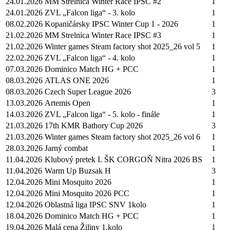
24.01.2026
MM Strelnica Winter Race IPSC #2
1
24.01.2026
ZVL „Falcon liga“ - 3. kolo
1
08.02.2026
Kopaničársky IPSC Winter Cup 1 - 2026
1
21.02.2026
MM Strelnica Winter Race IPSC #3
1
21.02.2026
Winter games Steam factory shot 2025_26 vol 5
1
22.02.2026
ZVL „Falcon liga“ - 4. kolo
1
07.03.2026
Dominico Match HG + PCC
1
08.03.2026
ATLAS ONE 2026
1
08.03.2026
Czech Super League 2026
3
13.03.2026
Artemis Open
1
14.03.2026
ZVL „Falcon liga“ - 5. kolo - finále
1
21.03.2026
17th KMR Bathory Cup 2026
3
21.03.2026
Winter games Steam factory shot 2025_26 vol 6
1
28.03.2026
Jarný combat
1
11.04.2026
Klubový pretek I. ŠK CORGOŇ Nitra 2026 BS
1
11.04.2026
Warm Up Buzsak H
3
12.04.2026
Mini Mosquito 2026
1
12.04.2026
Mini Mosquito 2026 PCC
1
12.04.2026
Oblastná liga IPSC SNV 1kolo
1
18.04.2026
Dominico Match HG + PCC
1
19.04.2026
Malá cena Žiliny 1.kolo
1