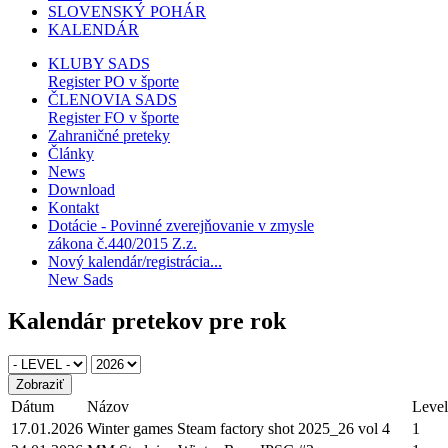
SLOVENSKÝ POHÁR
KALENDÁR
KLUBY SADS
Register PO v športe
ČLENOVIA SADS
Register FO v športe
Zahraničné preteky
Články
News
Download
Kontakt
Dotácie - Povinné zverejňovanie v zmysle
zákona č.440/2015 Z.z.
Nový kalendár/registrácia...
New Sads
Kalendár pretekov pre rok
Dátum
Názov
Level
17.01.2026
Winter games Steam factory shot 2025_26 vol 4
1